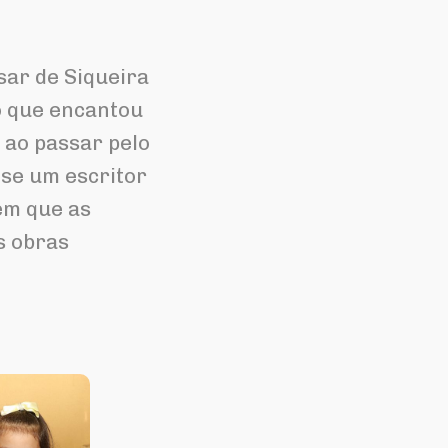
sar de Siqueira
o que encantou
 ao passar pelo
-se um escritor
em que as
s obras