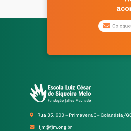
acon
Rua 35, 600 – Primavera I – Goianésia/G
fjm@fjm.org.br