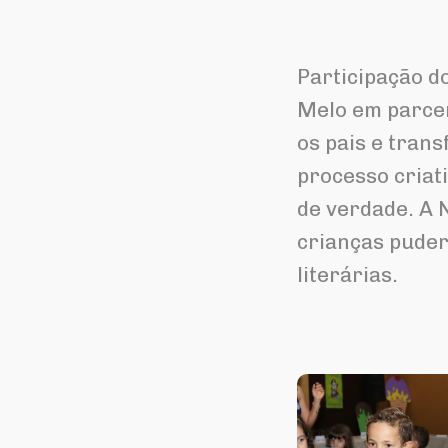
Participação d
Melo em parcer
os pais e tran
processo criat
de verdade. A 
crianças puder
literárias.