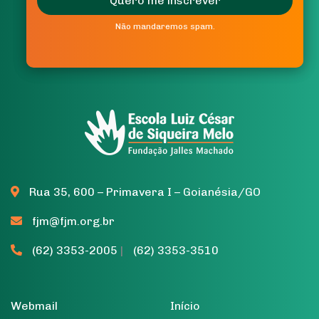
Quero me inscrever
Não mandaremos spam.
Não mandaremos spam.
Rua 35, 600 – Primavera I – Goianésia/GO
fjm@fjm.org.br
(62) 3353-2005
|
(62) 3353-3510
Webmail
Início