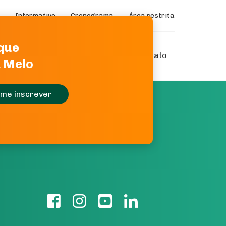
Informativo
Cronograma
Área restrita
 que
Conteúdo
Mantenedores
Contato
a Melo
me inscrever