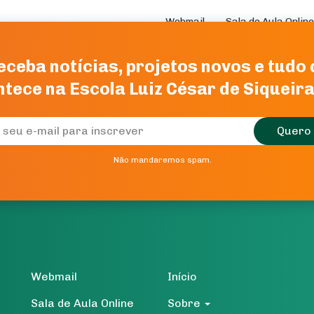
Webmail
Sala de Aula Online
eceba notícias, projetos novos e tudo
Início
Sobre
Projetos
tece na Escola Luiz César de Siqueir
Quero 
Não mandaremos spam.
Webmail
Início
Sala de Aula Online
Sobre