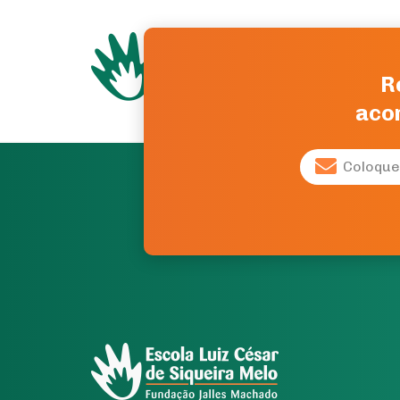
R
acon