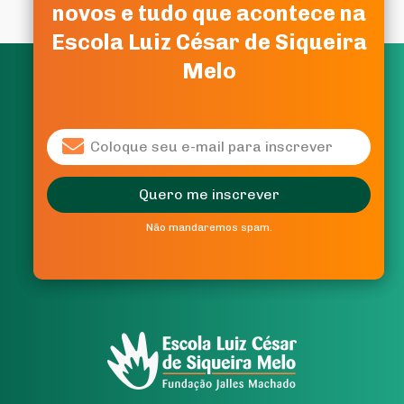
novos e tudo que acontece na
novos e tudo que acontece na
Escola Luiz César de Siqueira
Escola Luiz César de Siqueira
Melo
Melo
Quero me inscrever
Quero me inscrever
Não mandaremos spam.
Não mandaremos spam.