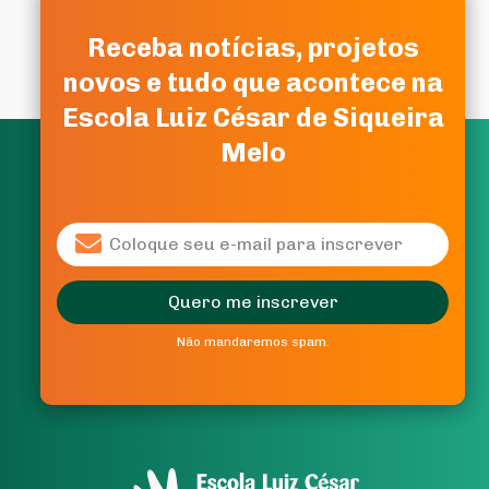
Receba notícias, projetos
Receba notícias, projetos
novos e tudo que acontece na
novos e tudo que acontece na
Escola Luiz César de Siqueira
Escola Luiz César de Siqueira
Melo
Melo
Quero me inscrever
Quero me inscrever
Não mandaremos spam.
Não mandaremos spam.