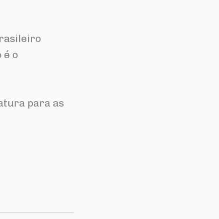
rasileiro
 é o
ratura para as