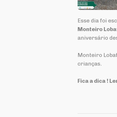
Esse dia foi e
Monteiro Loba
aniversário de
⠀
Monteiro Lobato
crianças.⠀
⠀
Fica a dica ! 