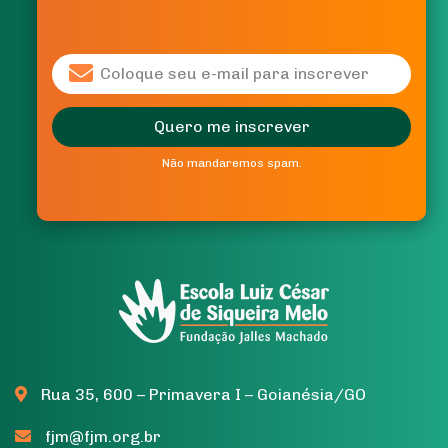
Quero me inscrever
Quero me inscrever
Não mandaremos spam.
Não mandaremos spam.
Rua 35, 600 – Primavera I – Goianésia/GO
fjm@fjm.org.br