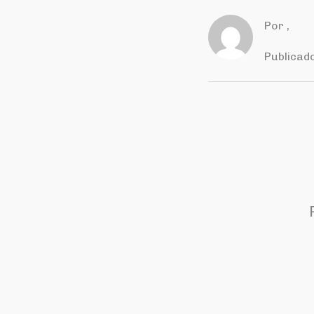
Por
,
Publicad