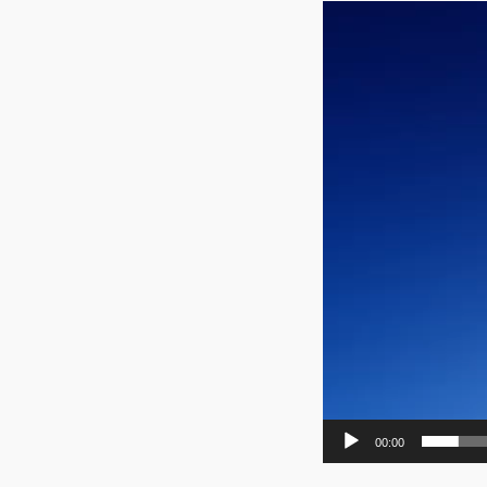
Tocador
de
vídeo
00:00