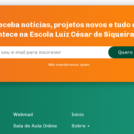
eceba notícias, projetos novos e tudo
eceba notícias, projetos novos e tudo
tece na Escola Luiz César de Siqueir
tece na Escola Luiz César de Siqueir
Quero 
Quero 
Não mandaremos spam.
Não mandaremos spam.
Webmail
Início
Sala de Aula Online
Sobre