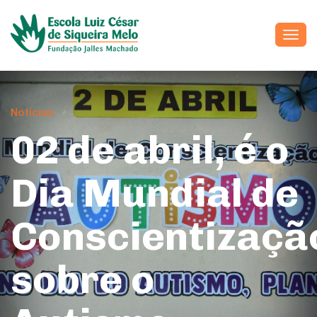
Alte
Notícias
02 de abril, é o
Dia Mundial de
Conscientizaçã
sobre o