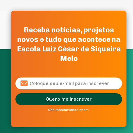
Receba notícias, projetos
Receba notícias, projetos
novos e tudo que acontece na
novos e tudo que acontece na
Escola Luiz César de Siqueira
Escola Luiz César de Siqueira
Melo
Melo
Quero me inscrever
Quero me inscrever
Não mandaremos spam.
Não mandaremos spam.