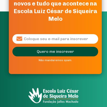
novos e tudo que acontece na
novos e tudo que acontece na
Escola Luiz César de Siqueira
Escola Luiz César de Siqueira
Melo
Melo
Quero me inscrever
Quero me inscrever
Não mandaremos spam.
Não mandaremos spam.