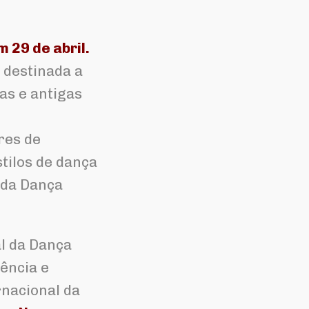
 29 de abril.
é destinada a
as e antigas
res de
tilos de dança
 da Dança
l da Dança
ência e
rnacional da