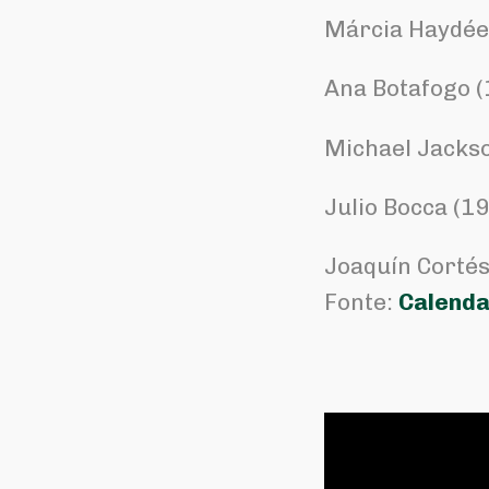
Márcia Haydée
Ana Botafogo (
Michael Jacks
Julio Bocca (1
Joaquín Cortés
Fonte:
Calenda