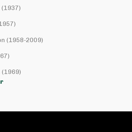
 (1937)
1957)
on (1958-2009)
967)
 (1969)
r