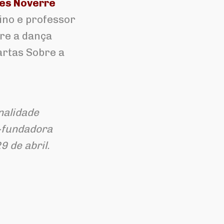
es Noverre
rino e professor
bre a dança
artas Sobre a
nalidade
o-fundadora
 de abril.