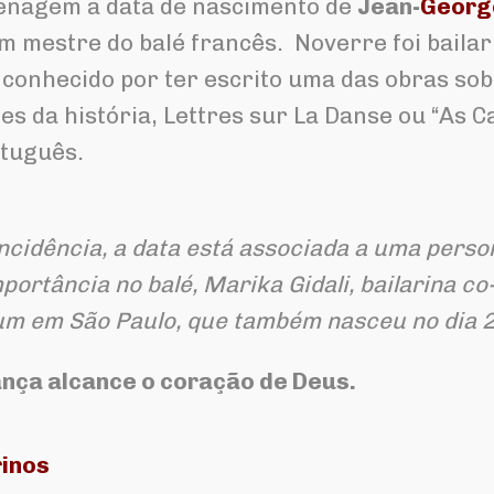
nagem a data de nascimento de
Jean-
Georg
um mestre do balé francês. Noverre foi baila
u conhecido por ter escrito uma das obras so
es da história, Lettres sur La Danse ou “As C
rtuguês.
ncidência, a data está associada a uma perso
mportância no balé, Marika Gidali, bailarina c
ium em São Paulo, que também nasceu no dia 29
nça alcance o coração de Deus.
rinos