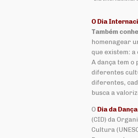
O Dia Internac
Também conhec
homenagear uma
que existem: a
A dança tem o 
diferentes cul
diferentes, ca
busca a valoriz
O
Dia da Dança
(CID) da Organ
Cultura (UNESC