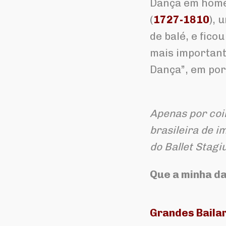
Dança em home
(
1727-1810
), 
de balé, e fico
mais important
Dança”, em po
Apenas por coi
brasileira de i
do Ballet Stag
Que a minha da
Grandes Baila